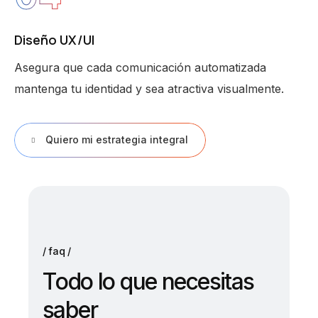
Diseño UX/UI
Asegura que cada comunicación automatizada
mantenga tu identidad y sea atractiva visualmente.
Quiero mi estrategia integral
faq
T
o
d
o
l
o
q
u
e
n
e
c
e
s
i
t
a
s
s
a
b
e
r