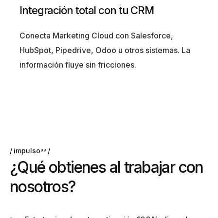
Integración total con tu CRM
Conecta Marketing Cloud con Salesforce,
HubSpot, Pipedrive, Odoo u otros sistemas. La
información fluye sin fricciones.
impulso⁹⁹
¿
Q
u
é
o
b
t
i
e
n
e
s
a
l
t
r
a
b
a
j
a
r
c
o
n
n
o
s
o
t
r
o
s
?