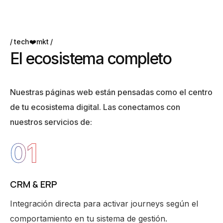
tech❤️mkt
E
l
e
c
o
s
i
s
t
e
m
a
c
o
m
p
l
e
t
o
Nuestras páginas web están pensadas como el centro
de tu ecosistema digital. Las conectamos con
nuestros servicios de:
01
CRM & ERP
Integración directa para activar journeys según el
comportamiento en tu sistema de gestión.