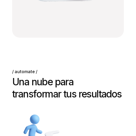
automate
U
n
a
n
u
b
e
p
a
r
a
t
r
a
n
s
f
o
r
m
a
r
t
u
s
r
e
s
u
l
t
a
d
o
s