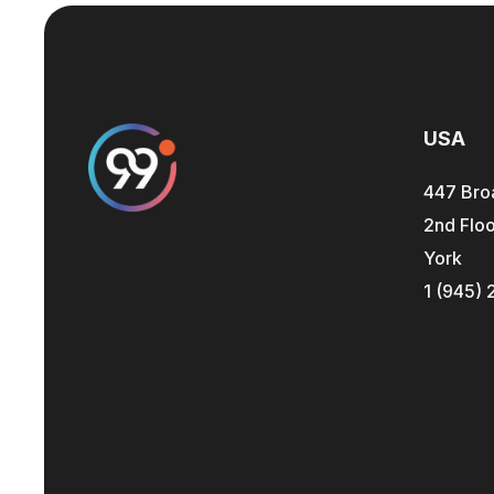
USA
447 Bro
2nd Floo
York
1 (945) 