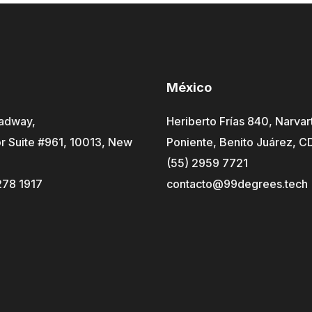
México
adway,
Heriberto Frías 840, Narvar
r Suite #961, 10013, New
Poniente, Benito Juárez, 
(55) 2959 7721
278 1917
contacto@99degrees.tech