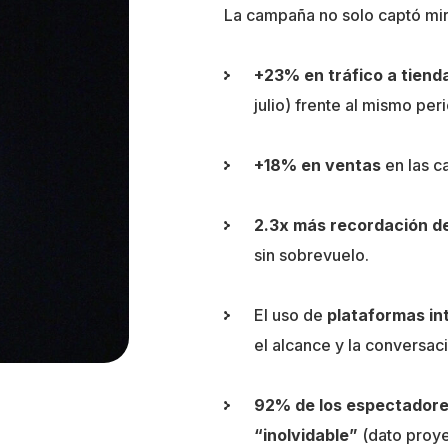
La campaña no solo captó mi
+23% en tráfico a tienda
julio) frente al mismo per
+18% en ventas
en las c
2.3x más recordación d
sin sobrevuelo.
El uso de
plataformas in
el alcance y la conversac
92% de los espectadores
“inolvidable”
(dato proye