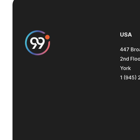
USA
447 Bro
2nd Floo
York
1 (945) 