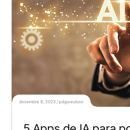
diciembre 8, 2023
pdgweubxsi
5 Apps de IA para p