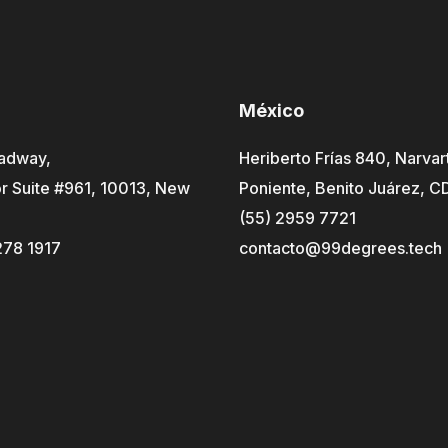
México
adway,
Heriberto Frías 840, Narvar
r Suite #961, 10013, New
Poniente, Benito Juárez, 
(55) 2959 7721
278 1917
contacto@99degrees.tech