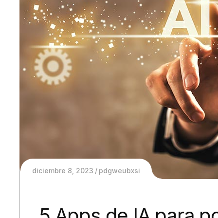
diciembre 8, 2023
pdgweubxsi
5 Apps de IA para p