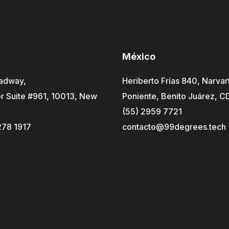
México
adway,
Heriberto Frías 840, Narvar
r Suite #961, 10013, New
Poniente, Benito Juárez, 
(55) 2959 7721
278 1917
contacto@99degrees.tech