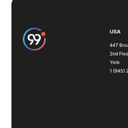
USA
447 Bro
2nd Floo
York
1 (945) 